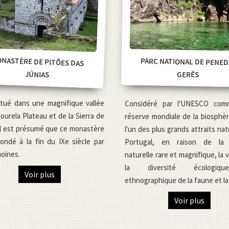
NASTÈRE DE PITÕES DAS
PARC NATIONAL DE PENED
JÚNIAS
GERÊS
situé dans une magnifique vallée
Considéré par l'UNESCO co
ourela Plateau et de la Sierra de
réserve mondiale de la biosphère
il est présumé que ce monastère
l'un des plus grands attraits nat
ondé à la fin du IXe siècle par
Portugal, en raison de la
moines.
naturelle rare et magnifique, la 
la diversité écologiq
Voir plus
ethnographique de la faune et la 
Voir plus