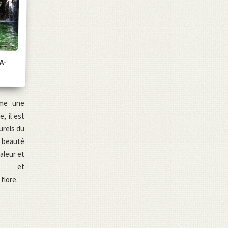
A-
mme une
, il est
urels du
 beauté
valeur et
ue et
flore.