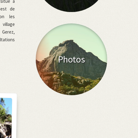
 situé à
uest de
on les
village
e Gerez,
ations
Photos