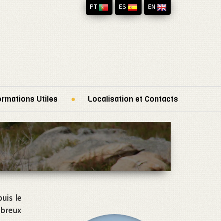
PT
ES
EN
ormations Utiles
Localisation et Contacts
puis le
mbreux