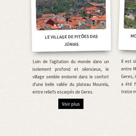
MO
LE VILLAGE DE PITÕES DAS
JÚNIAS
Il est 
Loin de l'agitation du monde dans un
entre M
isolement profond et silencieux, le
Geres, 
village semble endormi dans le confort
a été f
d'une belle vallée du plateau Mourela,
treize 
entre reliefs escarpés de Geres.
Voir plus